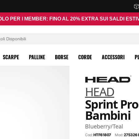
OLO PER I MEMBER: FINO AL 20% EXTRA SUI SALDI ESTIV
SCARPE
PALLINE
BORSE
CORDE
ACCESSORI
P
HEAD
Sprint Pro
Bambini
Blueberry/Teal
Cod:
HTF61807
Mod:
275326 