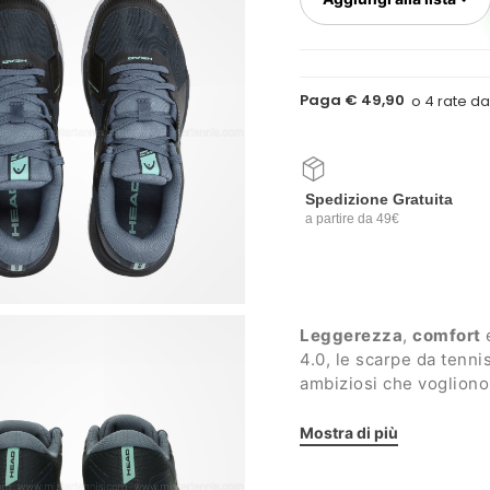
Paga € 49,90
Spedizione Gratuita
a partire da 49€
Leggerezza
,
comfort
e
4.0, le scarpe da tennis
ambiziosi che vogliono 
superfici
.
Dettagli:
Mostra di più
Tomaia in mesh legg