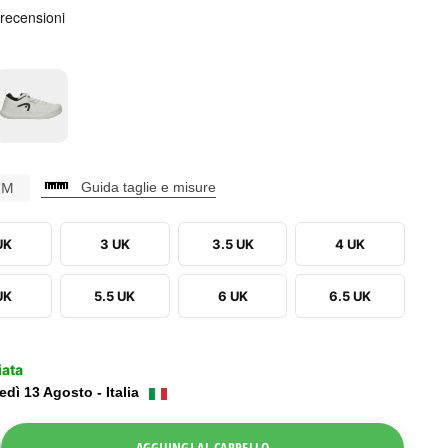
CM
Guida taglie e misure
UK
3 UK
3.5 UK
4 UK
UK
5.5 UK
6 UK
6.5 UK
iata
edì 13 Agosto - Italia
ggle Dropdown
AGGIUNGI AL CARRELLO