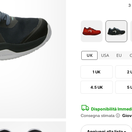
UK
USA
EU
1 UK
2 
4.5 UK
5 
Disponibilità Immed
Consegna stimata
ⓘ
Giov
To
Aggiungi alla lista