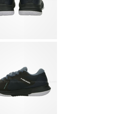
Confortevole intersu
Protezione mediale 
Colletto e linguetta i
Soletta interna rimov