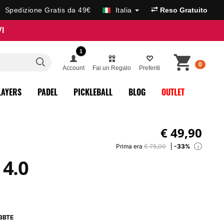
Spedizione Gratis da 49€
Italia
Reso Gratuito
I
1
0
Account
Fai un Regalo
Preferiti
LAYERS
PADEL
PICKLEBALL
BLOG
OUTLET
€
49,90
Prima era
€ 75,00
-33%
i
 4.0
BBTE