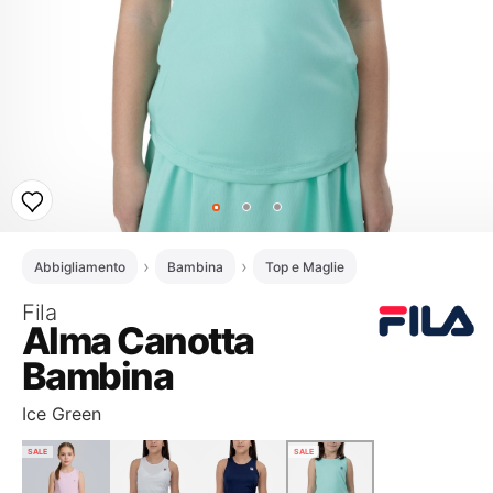
Abbigliamento
Bambina
Top e Maglie
Fila
Alma Canotta
Bambina
Ice Green
SALE
SALE