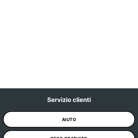
Servizio clienti
Laboratorio
✕
incordatura
AIUTO
Come vuoi
configurare