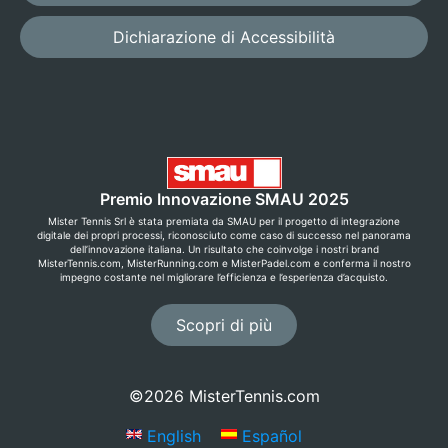
7,50
Dichiarazione di Accessibilità
AVANZATO
Personalizza
tutto
Premio Innovazione SMAU 2025
Imposta tensione,
Mister Tennis Srl è stata premiata da SMAU per il progetto di integrazione
nodi e dettagli
digitale dei propri processi, riconosciuto come caso di successo nel panorama
del montaggio.
dell’innovazione italiana. Un risultato che coinvolge i nostri brand
MisterTennis.com, MisterRunning.com e MisterPadel.com e conferma il nostro
impegno costante nel migliorare l’efficienza e l’esperienza d’acquisto.
a partire da €
9,90
Scopri di più
©2026 MisterTennis.com
English
Español