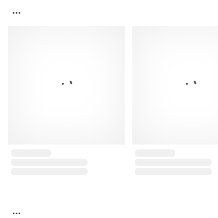
...
...